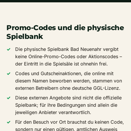
Promo-Codes und die physische
Spielbank
Die physische Spielbank Bad Neuenahr vergibt
keine Online-Promo-Codes oder Aktionscodes –
der Eintritt in die Spielsäle ist ohnehin frei.
Codes und Gutscheinaktionen, die online mit
diesem Namen beworben werden, stammen von
externen Betreibern ohne deutsche GGL-Lizenz.
Diese externen Angebote sind nicht die offizielle
Spielbank; für ihre Bedingungen sind allein die
jeweiligen Anbieter verantwortlich.
Für den Besuch vor Ort brauchst du keinen Code,
sondern nur einen gültigen, amtlichen Ausweis