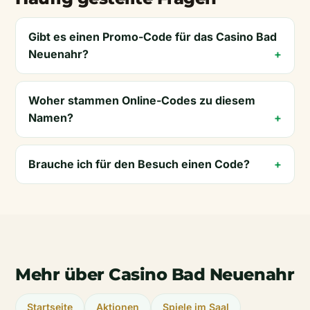
Gibt es einen Promo-Code für das Casino Bad
Neuenahr?
Woher stammen Online-Codes zu diesem
Namen?
Brauche ich für den Besuch einen Code?
Mehr über Casino Bad Neuenahr
Startseite
Aktionen
Spiele im Saal