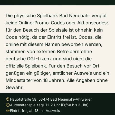
Die physische Spielbank Bad Neuenahr vergibt
keine Online-Promo-Codes oder Aktionscodes;
für den Besuch der Spielsäle ist ohnehin kein
Code nötig, da der Eintritt frei ist. Codes, die
online mit diesem Namen beworben werden,
stammen von externen Betreibern ohne
deutsche GGL-Lizenz und sind nicht die
offizielle Spielbank. Für den Besuch vor Ort
genügen ein gültiger, amtlicher Ausweis und ein
Mindestalter von 18 Jahren. Alle Angaben ohne
Gewähr.
Hauptstraße 58, 53474 Bad Neuenahr-Ahrweiler
Automatenspiel tägl. 11–2 Uhr (Fr/Sa bis 3 Uhr)
Eintritt frei, ab 18 mit Ausweis