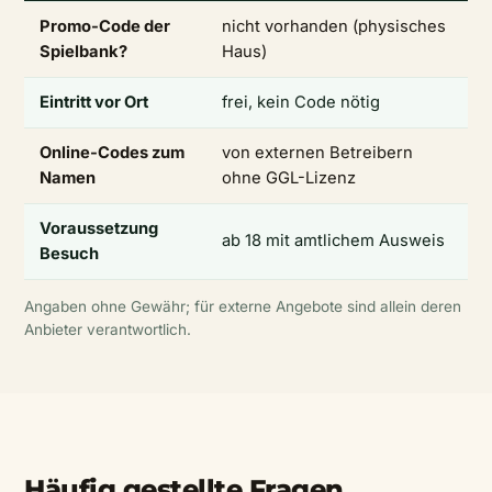
Promo-Code der
nicht vorhanden (physisches
Spielbank?
Haus)
Eintritt vor Ort
frei, kein Code nötig
Online-Codes zum
von externen Betreibern
Namen
ohne GGL-Lizenz
Voraussetzung
ab 18 mit amtlichem Ausweis
Besuch
Angaben ohne Gewähr; für externe Angebote sind allein deren
Anbieter verantwortlich.
Häufig gestellte Fragen