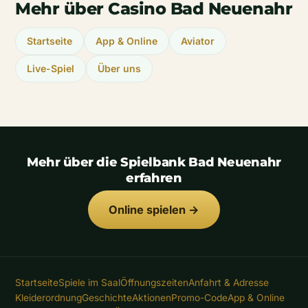
Mehr über Casino Bad Neuenahr
Startseite
App & Online
Aviator
Live-Spiel
Über uns
Mehr über die Spielbank Bad Neuenahr
erfahren
Online spielen →
Startseite
Spiele im Saal
Öffnungszeiten
Anfahrt & Adresse
Kleiderordnung
Geschichte
Aktionen
Promo-Code
App & Online