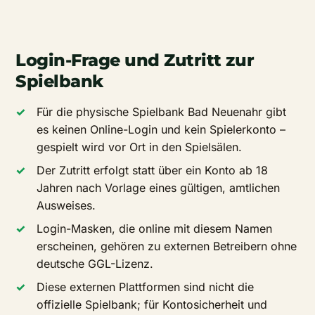
Login-Frage und Zutritt zur
Spielbank
Für die physische Spielbank Bad Neuenahr gibt
es keinen Online-Login und kein Spielerkonto –
gespielt wird vor Ort in den Spielsälen.
Der Zutritt erfolgt statt über ein Konto ab 18
Jahren nach Vorlage eines gültigen, amtlichen
Ausweises.
Login-Masken, die online mit diesem Namen
erscheinen, gehören zu externen Betreibern ohne
deutsche GGL-Lizenz.
Diese externen Plattformen sind nicht die
offizielle Spielbank; für Kontosicherheit und